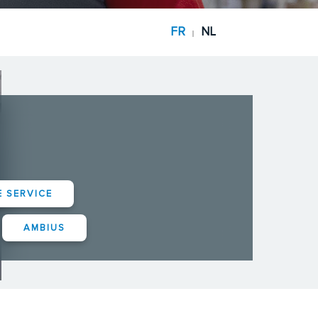
FR
NL
|
E SERVICE
AMBIUS