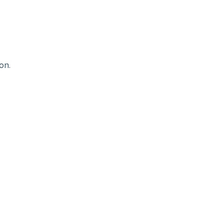
s
on.