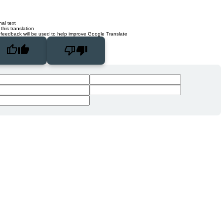
nal text
this translation
 feedback will be used to help improve Google Translate