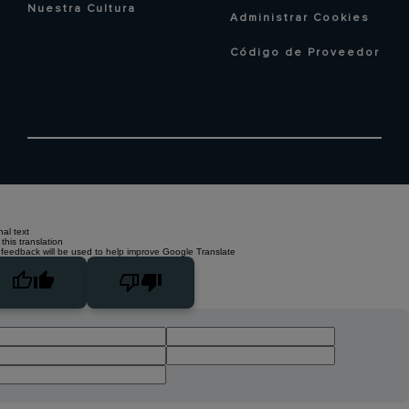
Nuestra Cultura
Administrar Cookies
Código de Proveedor
nal text
this translation
 feedback will be used to help improve Google Translate