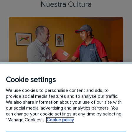
Nuestra Cultura
Cookie settings
Orientación al cliente
We use cookies to personalise content and ads, to
provide social media features and to analyse our traffic.
We also share information about your use of our site with
Nuestro objetivo es satisfacer a cada cliente, todos
our social media, advertising and analytics partners. You
can change your cookie settings at any time by selecting
los días. Trabajamos duro, pero siempre con
“Manage Cookies”.
Cookie policy
seguridad, y cumplimos nuestros compromisos.