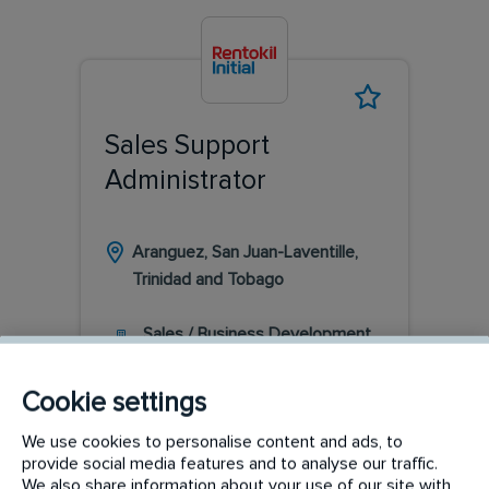
Sales Support
Administrator
Aranguez, San Juan-Laventille,
Trinidad and Tobago
Sales / Business Development
Cookie settings
We use cookies to personalise content and ads, to
LEER MÁS
provide social media features and to analyse our traffic.
We also share information about your use of our site with