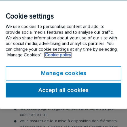
des équipes techniques par un accompagnement
fréquent sur le terrain, en veillant au respect des
Cookie settings
règles d’hygiène et de sécurité et à l'application
des procédures. Déplacements réguliers dans les
We use cookies to personalise content and ads, to
régions limitrophes.
provide social media features and to analyse our traffic.
We also share information about your use of our site with
our social media, advertising and analytics partners. You
Vous serez amené(e)
auprès de nos clients
à :
can change your cookie settings at any time by selecting
“Manage Cookies”.
Cookie policy
réaliser des opérations de maintenance, installation,
mise en service de systèmes automatiques,
instaurer une relation de confiance et apporter des
Manage cookies
conseils à nos clients,
Vous serez amené(e)
auprès des équipes
Accept all cookies
technique
à:
les accompagner régulièrement sur le terrain de jour
comme de nuit,
vous assurer de leur mise à disposition des éléments