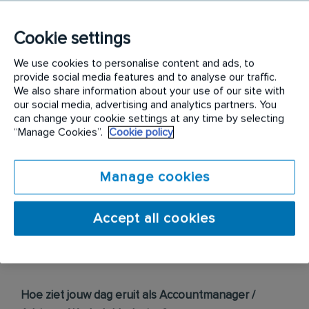
moderne web-based offerte tool. Je ziet het als
een uitdaging om de verkoopomzet te verhogen
Cookie settings
door toepassing van cross – en upsell activiteiten.
Wij geloven in daadkracht en actie.
We use cookies to personalise content and ads, to
provide social media features and to analyse our traffic.
We also share information about your use of our site with
Je werkzaamheden bestaan onder meer uit:
our social media, advertising and analytics partners. You
can change your cookie settings at any time by selecting
Verzamelen van relevante klant – en marktgegevens
“Manage Cookies”.
Cookie policy
Bezoeken van seminars, beurzen en congressen
Opstellen van een Salesplan en actief Sales en
andere vergaderingen bijwonen
Manage cookies
Het voeren van een nauwkeurige (klant)administratie
en leg je klantafspraken vast middels
bezoekverslagen in een Salesapp op jouw
Accept all cookies
smartphone
Het realiseren van de gestelde KPI’s
Hoe ziet jouw dag eruit als Accountmanager /