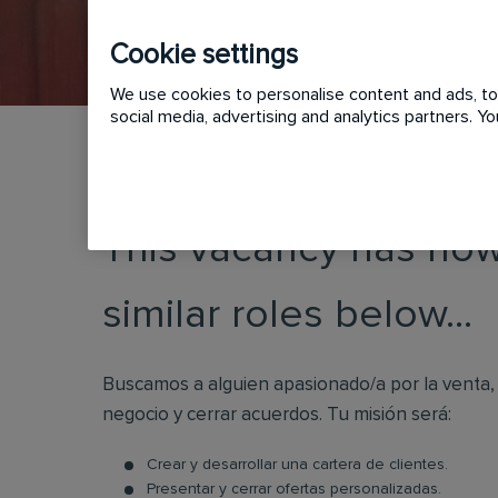
Cookie settings
We use cookies to personalise content and ads, to 
social media, advertising and analytics partners. 
This vacancy has now
similar roles below...
Buscamos a alguien apasionado/a por la venta,
negocio y cerrar acuerdos. Tu misión será:
Crear y desarrollar una cartera de clientes.
Presentar y cerrar ofertas personalizadas.