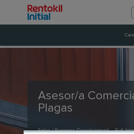
Care
Asesor/a Comercia
Plagas
Sales / Business Development
Full-tim