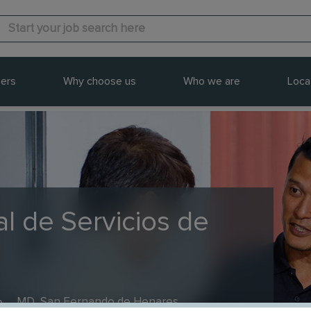
ers
Why choose us
Who we are
Loca
l de Servicios de
e
MD, San Fernando de Henares