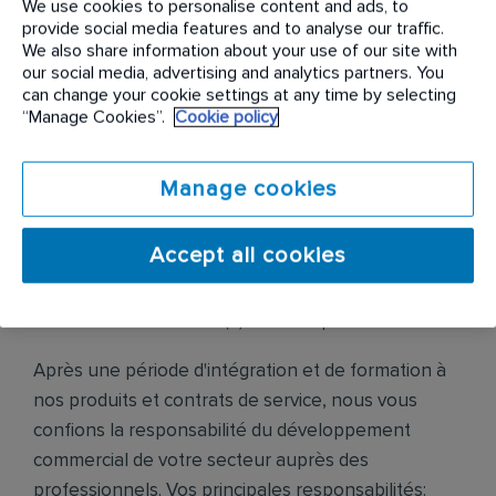
We use cookies to personalise content and ads, to
entreprises en proposant des solutions innovantes
provide social media features and to analyse our traffic.
We also share information about your use of our site with
et respectueuses de l’environnement en matière
our social media, advertising and analytics partners. You
de bien-être et santé au travail.
can change your cookie settings at any time by selecting
“Manage Cookies”.
Cookie policy
Description de fonction
Manage cookies
Pour accompagner notre forte ambition de
développement sur le marché porteur de
l’hygiène, nous recherchons un(e) :
Accept all cookies
Attaché Commercial B to B H/F -
Basé(e) en Martinique
Après une période d'intégration et de formation à
nos produits et contrats de service, nous vous
confions la responsabilité du développement
commercial de votre secteur auprès des
professionnels. Vos principales responsabilités: