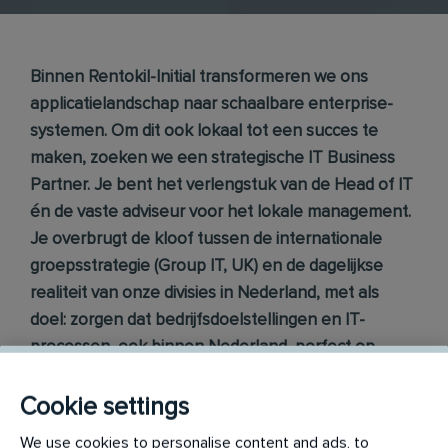
Binnen Rentokil-Initial transformeren we ons
applicatielandschap naar schaalbare enterprise-
systemen. Om dit ook lokaal tot een succes te
maken, zoeken we een strategische IT Business
Partner. Je bent het verlengstuk van de Head of IT
én de vaste adviseur voor het lokale management.
Je overbrugt de kloof tussen de internationale
groepsstrategie (Group IT, UK) en de dagelijkse
realiteit van onze divisies in Nederland, met als
doel: zorgen dat bedrijfsdoelstellingen en IT-
processen, ook binnen Nederland, perfect op
elkaar aansluiten.
Cookie settings
Jouw impact
We use cookies to personalise content and ads, to