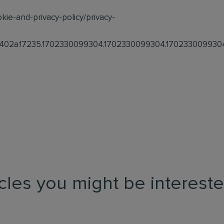
okie-and-privacy-policy/privacy-
402af7235.1702330099304.1702330099304.1702330099304
icles you might be intereste