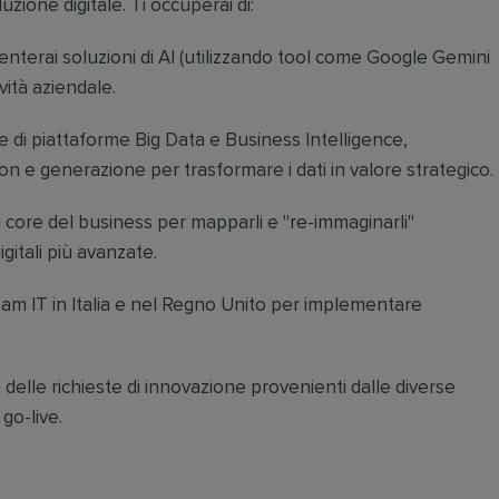
uzione digitale. Ti occuperai di:
nterai soluzioni di AI (utilizzando tool come Google Gemini
ità aziendale.
e di piattaforme Big Data e Business Intelligence,
on e generazione per trasformare i dati in valore strategico.
i core del business per mapparli e "re-immaginarli"
gitali più avanzate.
team IT in Italia e nel Regno Unito per implementare
vita delle richieste di innovazione provenienti dalle diverse
 go-live.