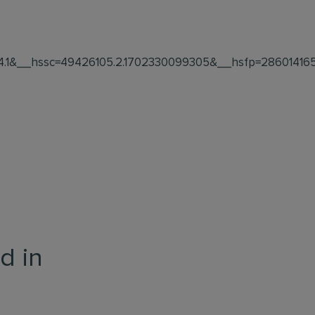
.1&__hssc=49426105.2.1702330099305&__hsfp=28601416
d in