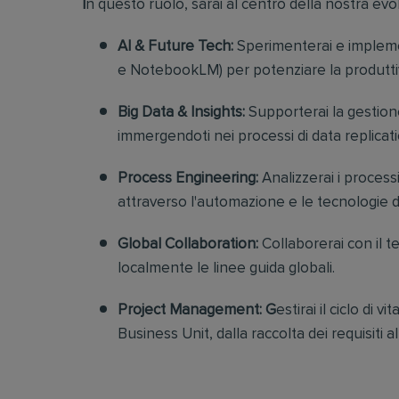
I
n questo ruolo, sarai al centro della nostra evol
AI & Future Tech:
Sperimenterai e impleme
e NotebookLM) per potenziare la produttiv
Big Data & Insights:
Supporterai la gestion
immergendoti nei processi di data replicati
Process Engineering:
Analizzerai i process
attraverso l'automazione e le tecnologie di
Global Collaboration:
Collaborerai con il 
localmente le linee guida globali.
Project Management: G
estirai il ciclo di 
Business Unit, dalla raccolta dei requisiti al