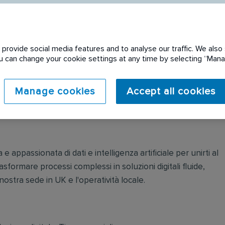
provide social media features and to analyse our traffic. We also 
You can change your cookie settings at any time by selecting “Ma
 expired. Please see
Manage cookies
Accept all cookies
e appassionata di dati e intelligenza artificiale per unirti al
formare processi complessi in soluzioni digitali fluide,
nostra sede in UK e l'operatività locale.