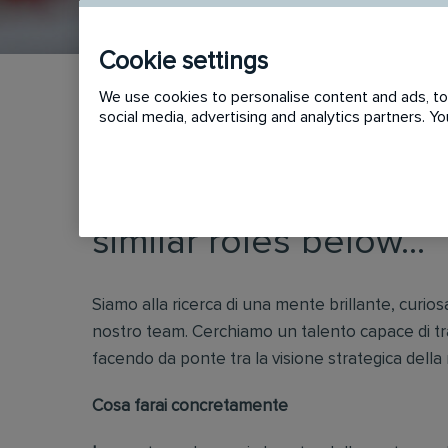
Cookie settings
We use cookies to personalise content and ads, to 
social media, advertising and analytics partners. 
This vacancy has now
similar roles below...
Siamo alla ricerca di una mente brillante, curiosa 
nostro team. Cerchiamo un talento capace di tras
facendo da ponte tra la visione strategica della 
Cosa farai concretamente