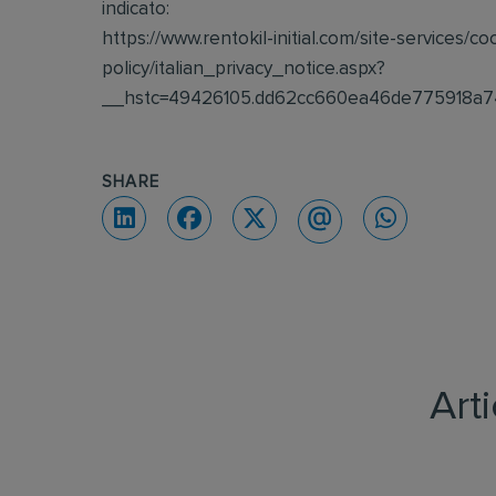
indicato:
https://www.rentokil-initial.com/site-services/co
policy/italian_privacy_notice.aspx?
__hstc=49426105.dd62cc660ea46de775918a7
SHARE
Art