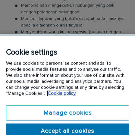
Membina dan mengekalkan hubungan yang baik
dengan pelanggan-pelanggan.
Memberi laporan yang betul dan tepat pada masanya
apabila diarahkan oleh Penyelia.
Menyerahkan wang kutipan servis (jika ada) dengan
kadar yang segera atau dalam masa dua (2) hari.
Hadir dan melibatkan diri di dalam
Cookie settings
perjumpaan/taklimat/mesyuarat mingguan/bulanan
yang diadakan oleh pengurusan cawangan anda.
We use cookies to personalise content and ads, to
Tugas-tugas lain yang berkaitan dengan pekerjaan
provide social media features and to analyse our traffic.
yang mungkin diberikan kepada anda dari semasa ke
We also share information about your use of our site with
semasa.
our social media, advertising and analytics partners. You
can change your cookie settings at any time by selecting
SEMUA JANTINA DARI PELBAGAI BANGSA
“Manage Cookies”.
Cookie policy
ADALAH DIGALAKKAN UNTUK MEMOHON
JAWATAN INI
Manage cookies
Calon yang ideal memiliki:
Accept all cookies