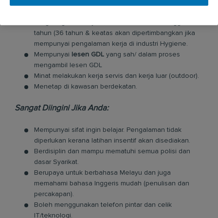
Kelayakan pelajaran minimum tahap SPM dan harus
dikemukakan semasa menghadiri temuduga.
Warganegara Malaysia, berumur antara 21 hingga 35
tahun (36 tahun & keatas akan dipertimbangkan jika
mempunyai pengalaman kerja di industri Hygiene.
Mempunyai
lesen GDL
yang sah/ dalam proses
mengambil lesen GDL
Minat melakukan kerja servis dan kerja luar (outdoor).
Menetap di kawasan berdekatan.
Sangat Diingini Jika Anda:
Mempunyai sifat ingin belajar. Pengalaman tidak
diperlukan kerana latihan insentif akan disediakan.
Berdisiplin dan mampu mematuhi semua polisi dan
dasar Syarikat.
Berupaya untuk berbahasa Melayu dan juga
memahami bahasa Inggeris mudah (penulisan dan
percakapan).
Boleh menggunakan telefon pintar dan celik
IT/teknologi.