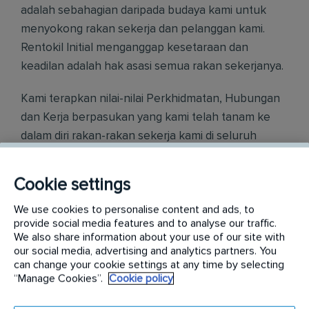
adalah sebahagian daripada budaya kami untuk
menyokong rakan sekerja dan pelanggan kami.
Rentokil Initial menganggap kesetaraan dan
keadilan adalah hak asasi semua rakan sekerjanya.
Kami terapkan nilai-nilai Perkhidmatan, Hubungan
dan Kerja berpasukan yang kami telah tanam ke
dalam diri rakan-rakan sekerja kami di seluruh
dunia.
Cookie settings
Ketahui dengan lebih lanjut di careers.rentokil-
initial.com
We use cookies to personalise content and ads, to
provide social media features and to analyse our traffic.
We also share information about your use of our site with
Requirements:
our social media, advertising and analytics partners. You
can change your cookie settings at any time by selecting
Dalam peranan ini, anda akan bertanggungjawab
“Manage Cookies”.
Cookie policy
untuk: