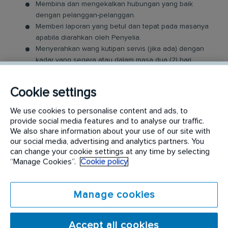
Membina dan mengekalkan hubungan yang baik
dengan pelanggan-pelanggan.
Memberi laporan yang betul dan tepat pada masanya
apabila diarahkan oleh Penyelia.
Menyerahkan wang kutipan servis (jika ada) dengan
kadar yang segera atau dalam masa dua (2) hari.
Hadir dan melibatkan diri di dalam
perjumpaan/taklimat/mesyuarat mingguan/bulanan
Cookie settings
yang diadakan oleh pengurusan cawangan anda.
Tugas-tugas lain yang berkaitan dengan pekerjaan
We use cookies to personalise content and ads, to
yang mungkin diberikan kepada anda dari semasa ke
provide social media features and to analyse our traffic.
semasa.
We also share information about your use of our site with
our social media, advertising and analytics partners. You
SEMUA JANTINA DARI PELBAGAI BANGSA
can change your cookie settings at any time by selecting
“Manage Cookies”.
Cookie policy
ADALAH DIGALAKKAN UNTUK MEMOHON
JAWATAN INI
Manage cookies
Calon yang ideal memiliki:
Accept all cookies
Kelayakan pelajaran minimum tahap SPM dan harus