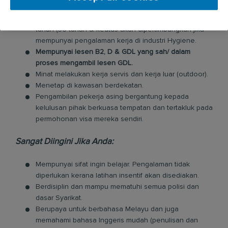
dikemukakan semasa menghadiri temuduga.
Warganegara Malaysia, berumur antara 21 hingga 35
tahun (36 tahun & keatas akan dipertimbangkan jika
mempunyai pengalaman kerja di industri Hygiene.
Mempunyai lesen B2, D & GDL yang sah/ dalam
proses mengambil lesen GDL.
Minat melakukan kerja servis dan kerja luar (outdoor).
Menetap di kawasan berdekatan.
Pengambilan pekerja asing bergantung kepada
kelulusan pihak berkuasa tempatan dan tertakluk pada
permohonan visa mereka sendiri.
Sangat Diingini Jika Anda:
Mempunyai sifat ingin belajar. Pengalaman tidak
diperlukan kerana latihan insentif akan disediakan.
Berdisiplin dan mampu mematuhi semua polisi dan
dasar Syarikat.
Berupaya untuk berbahasa Melayu dan juga
memahami bahasa Inggeris mudah (penulisan dan