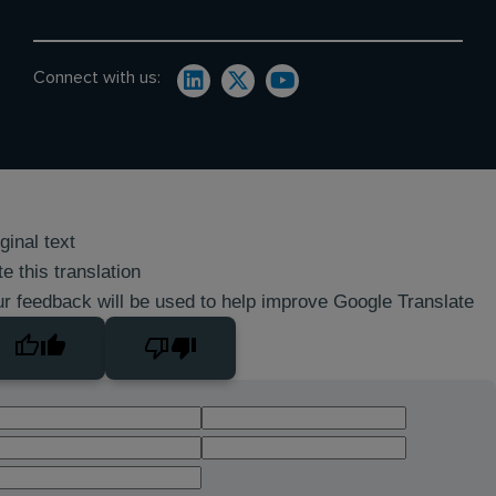
Connect with us:
ginal text
e this translation
r feedback will be used to help improve Google Translate