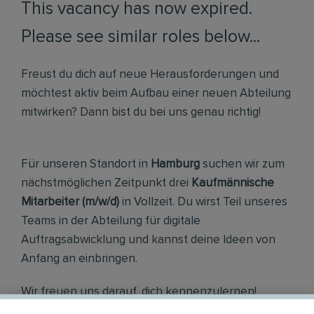
This vacancy has now expired.
Please see similar roles below...
Freust du dich auf neue Herausforderungen und
möchtest aktiv beim Aufbau einer neuen Abteilung
mitwirken? Dann bist du bei uns genau richtig!
Für unseren Standort in
Hamburg
suchen wir zum
nächstmöglichen Zeitpunkt drei
Kaufmännische
Mitarbeiter (m/w/d)
in Vollzeit. Du wirst Teil unseres
Teams in der Abteilung für digitale
Auftragsabwicklung und kannst deine Ideen von
Anfang an einbringen.
Wir freuen uns darauf, dich kennenzulernen!