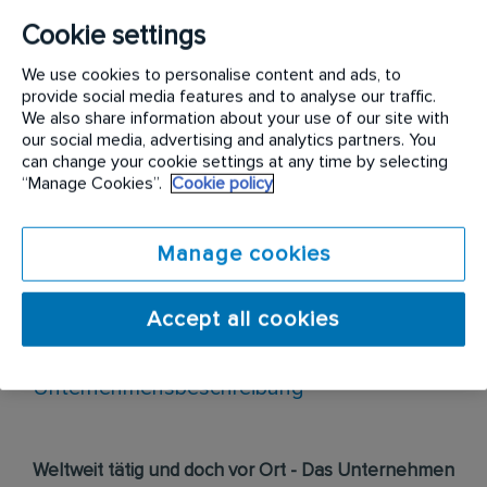
Vielseitig und eigenverantwortlich - Deine
Cookie settings
Aufgaben
We use cookies to personalise content and ads, to
Zentrale Ansprechperson und kommunikatives
provide social media features and to analyse our traffic.
We also share information about your use of our site with
Bindeglied bei Systemmeldungen
our social media, advertising and analytics partners. You
Überwachung und Bearbeitung der Systemmeldungen
can change your cookie settings at any time by selecting
Erstellung interner und externer
“Manage Cookies”.
Cookie policy
Auftragsbestätigungen
Bearbeitung der Auftragskorrespondenz
Pflege der Kundenstammdaten
Manage cookies
Erstellung von Berichten zur Online-
Systemfunktionalität
Accept all cookies
Unternehmensbeschreibung
Weltweit tätig und doch vor Ort - Das Unternehmen