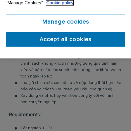
“Manage Cookies”.
Cookie policy
dịch vụ, Danh sách dịch vụ, vv) sử dụng trong các dịch
vụ kiểm soát dịch hại được thực hiện đầy đủ, giải thích
cho khách hàng, ký và nộp cho giám sát sau khi hoàn
Manage cookies
tất dịch vụ.
Gửi các kiến nghị lên cấp trên để gia tăng hiệu quả và
chất lượng dịch vụ, giảm khiếu nại của khách hàng, và
Accept all cookies
kiểm soát để giảm thiểu, loại bỏ rủi ro và thiệt hại cho
Công ty;
Tuân thủ chính sách môi trường, sức khỏe và an toàn,
chính sách không khoan nhượng trong quá trình làm
việc và báo cáo các sự cố môi trường, sức khỏe và an
toàn ngay lập tức;
Lưu giữ chính xác các hồ sơ và nộp đúng thời hạn các
báo cáo và các tài liệu theo yêu cầu của quản lý;
Xây dựng và phát huy văn hóa công ty với với hình
ảnh chuyên nghiệp.
Requirements:
Tốt nghiệp THPT