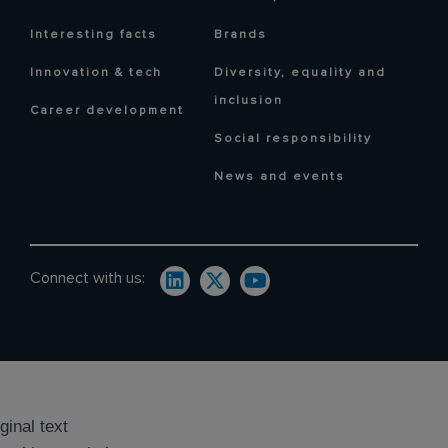
Interesting facts
Brands
Innovation & tech
Diversity, equality and
inclusion
Career development
Social responsibility
News and events
Connect with us:
ginal text