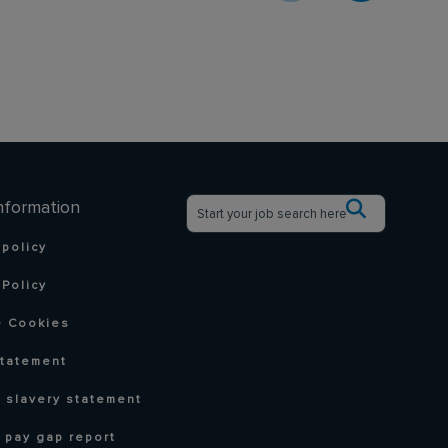
nformation
 policy
Policy
 Cookies
statement
 slavery statement
 pay gap report