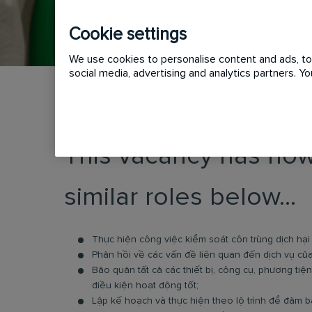
Cookie settings
We use cookies to personalise content and ads, to 
social media, advertising and analytics partners. 
This vacancy has now
similar roles below...
Thực hiện công việc kiểm soát côn trùng dịch hạ
Phản hồi về các vấn đề liên quan đến dịch vụ của
Bảo quản tất cả các thiết bị, công cụ, phương tiện
điều kiện hoạt động tốt;
Lập kế hoạch và thực hiện theo lộ trình để đảm bảo