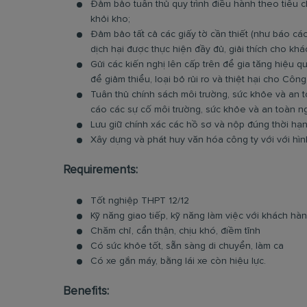
Đảm bảo tuân thủ quy trình điều hành theo tiêu c
khỏi kho;
Đảm bảo tất cả các giấy tờ cần thiết (như báo cáo
dịch hại được thực hiện đầy đủ, giải thích cho khá
Gửi các kiến nghị lên cấp trên để gia tăng hiệu q
để giảm thiểu, loại bỏ rủi ro và thiệt hại cho Công 
Tuân thủ chính sách môi trường, sức khỏe và an 
cáo các sự cố môi trường, sức khỏe và an toàn ng
Lưu giữ chính xác các hồ sơ và nộp đúng thời hạn
Xây dựng và phát huy văn hóa công ty với với hì
Requirements:
Tốt nghiệp THPT 12/12
Kỹ năng giao tiếp, kỹ năng làm việc với khách hà
Chăm chỉ, cẩn thận, chịu khó, điềm tĩnh
Có sức khỏe tốt, sẵn sàng di chuyển, làm ca
Có xe gắn máy, bằng lái xe còn hiệu lực.
Benefits: