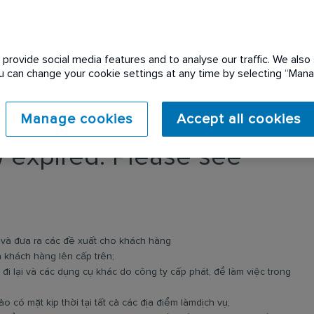
provide social media features and to analyse our traffic. We also 
You can change your cookie settings at any time by selecting “Ma
Manage cookies
Accept all cookies
 expired. Please see
i và đưa ra các đề xuất cho khách hàng
 khách hàng lên cấp trên;
 đi lại và các dụng cụ khác do công ty cấp phát, để làm việc trong
 có mặt kịp thời tại tất cả các địa điểm làmdịch vụ;