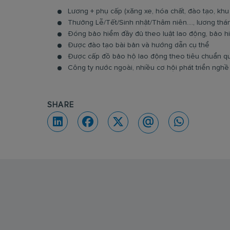
Lương + phụ cấp (xăng xe, hóa chất, đào tạo, khu
Thưởng Lễ/Tết/Sinh nhật/Thâm niên...., lương tháng
Đóng bảo hiểm đầy đủ theo luật lao động, bảo h
Được đào tạo bài bản và hướng dẫn cụ thể
Được cấp đồ bảo hộ lao động theo tiêu chuẩn q
Công ty nước ngoài, nhiều cơ hội phát triển nghề 
SHARE