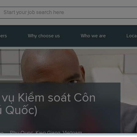
ers
Why choose us
Who we are
Loca
h vụ Kiểm soát Côn
ú Quốc)
me
Phu Quoc, Kien Giang, Vietnam