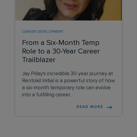
CAREER DEVELOPMENT
From a Six-Month Temp
Role to a 30-Year Career
Trailblazer
Jay Pillay's incredible 30-year journey at
Rentokil Initial is a powerful story of how
a six-month temporary role can evolve
into a fulfilling career.
READ MORE