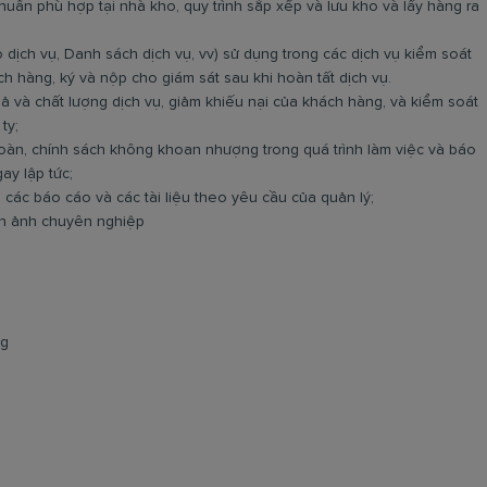
huẩn phù hợp tại nhà kho, quy trình sắp xếp và lưu kho và lấy hàng ra
 dịch vụ, Danh sách dịch vụ, vv) sử dụng trong các dịch vụ kiểm soát
ch hàng, ký và nộp cho giám sát sau khi hoàn tất dịch vụ.
uả và chất lượng dịch vụ, giảm khiếu nại của khách hàng, và kiểm soát
ty;
toàn, chính sách không khoan nhượng trong quá trình làm việc và báo
ay lập tức;
 các báo cáo và các tài liệu theo yêu cầu của quản lý;
nh ảnh chuyên nghiệp
ng