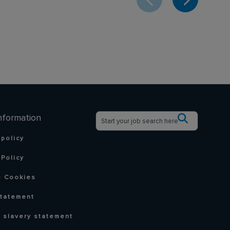
nformation
 policy
Policy
 Cookies
statement
 slavery statement