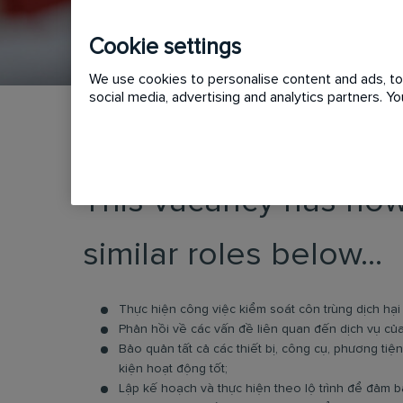
Cookie settings
We use cookies to personalise content and ads, to 
social media, advertising and analytics partners. 
This vacancy has now
similar roles below...
Thực hiện công việc kiểm soát côn trùng dịch hạ
Phản hồi về các vấn đề liên quan đến dịch vụ của
Bảo quản tất cả các thiết bị, công cụ, phương tiệ
kiện hoạt động tốt;
Lập kế hoạch và thực hiện theo lộ trình để đảm bảo