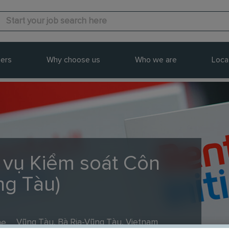
ers
Why choose us
Who we are
Loca
h vụ Kiểm soát Côn
ng Tàu)
me
Vũng Tàu, Bà Rịa-Vũng Tàu, Vietnam