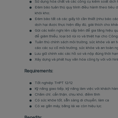
Sử dụng hóa chất và các công cụ kiểm soát dịch 
Đảm bảo tuân thủ quy trình điều hành theo tiêu c
khỏi kho;
Đảm bảo tất cả các giấy tờ cần thiết (như báo cáo
dịch hại được thực hiện đầy đủ, giải thích cho khá
Gửi các kiến nghị lên cấp trên để gia tăng hiệu q
để giảm thiểu, loại bỏ rủi ro và thiệt hại cho Công 
Tuân thủ chính sách môi trường, sức khỏe và an 
cáo các sự cố môi trường, sức khỏe và an toàn ng
Lưu giữ chính xác các hồ sơ và nộp đúng thời hạn
Xây dựng và phát huy văn hóa công ty với với hì
Requirements:
Tốt nghiệp THPT 12/12
Kỹ năng giao tiếp, kỹ năng làm việc với khách hà
Chăm chỉ, cẩn thận, chịu khó, điềm tĩnh
Có sức khỏe tốt, sẵn sàng di chuyển, làm ca
Có xe gắn máy, bằng lái xe còn hiệu lực.
Benefits: