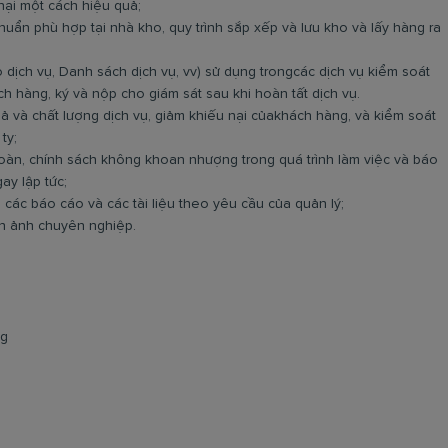
hại một cách hiệu quả;
huẩn phù hợp tại nhà kho, quy trình sắp xếp và lưu kho và lấy hàng ra
 dịch vụ, Danh sách dịch vụ, vv) sử dụng trongcác dịch vụ kiểm soát
ch hàng, ký và nộp cho giám sát sau khi hoàn tất dịch vụ.
uả và chất lượng dịch vụ, giảm khiếu nại củakhách hàng, và kiểm soát
ty;
toàn, chính sách không khoan nhượng trong quá trình làm việc và báo
ay lập tức;
 các báo cáo và các tài liệu theo yêu cầu của quản lý;
nh ảnh chuyên nghiệp.
ng