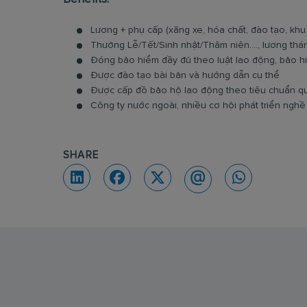
Lương + phụ cấp (xăng xe, hóa chất, đào tạo, khu
Thưởng Lễ/Tết/Sinh nhật/Thâm niên...., lương tháng
Đóng bảo hiểm đầy đủ theo luật lao động, bảo h
Được đào tạo bài bản và hướng dẫn cụ thể
Được cấp đồ bảo hộ lao động theo tiêu chuẩn q
Công ty nước ngoài, nhiều cơ hội phát triển nghề 
SHARE