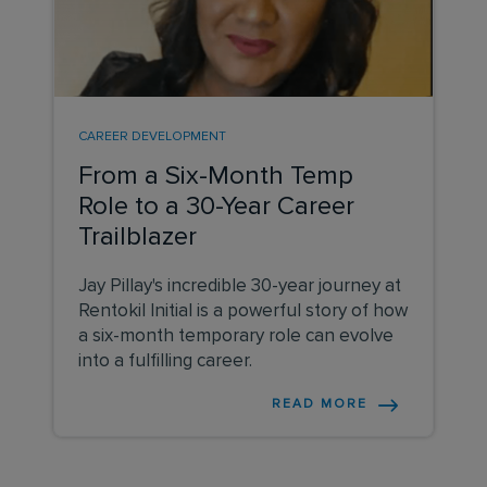
CAREER DEVELOPMENT
From a Six-Month Temp
Role to a 30-Year Career
Trailblazer
Jay Pillay's incredible 30-year journey at
Rentokil Initial is a powerful story of how
a six-month temporary role can evolve
into a fulfilling career.
READ MORE