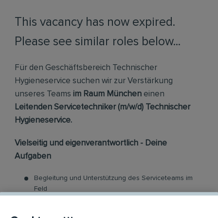
This vacancy has now expired.
Please see similar roles below...
Für den Geschäftsbereich Technischer
Hygieneservice suchen wir zur Verstärkung
unseres Teams
im Raum München
einen
Leitenden Servicetechniker (m/w/d) Technischer
Hygieneservice.
Vielseitig und eigenverantwortlich - Deine
Aufgaben
Begleitung und Unterstützung des Serviceteams im
Feld
Reklamationsmanagement und Kundenbetreuung
Kontrolle von Leistungen (Team & Subunternehmer)