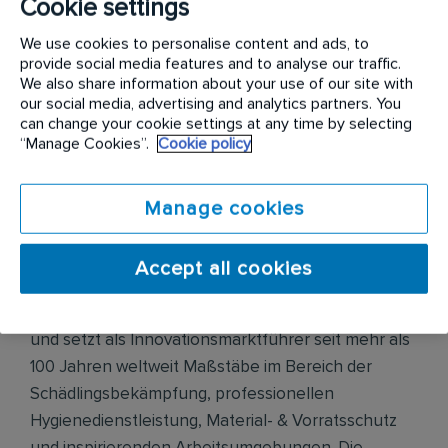
Cookie settings
Material- und Geräteeinkauf inkl. Lagerverwaltung
Unterstützung der Disposition mit Fachinput
We use cookies to personalise content and ads, to
Betreuung von Großkunden im Serviceeinsatz
provide social media features and to analyse our traffic.
Pflege aller Nachweise & Dokumente zu festen
We also share information about your use of our site with
Bürozeiten
our social media, advertising and analytics partners. You
Ansprechpartner für Fuhrparkthemen
can change your cookie settings at any time by selecting
“Manage Cookies”.
Cookie policy
Manage cookies
Unternehmensbeschreibung
Accept all cookies
Die Rentokil Initial GmbH & Co. KG gehört zu einem
der größten Dienstleistungs-Konzerne weltweit
und setzt als Innovationsmarktführer seit mehr als
100 Jahren weltweit Maßstäbe im Bereich der
Schädlingsbekämpfung, professionellen
Hygienedienstleistung, Material- & Vorratsschutz