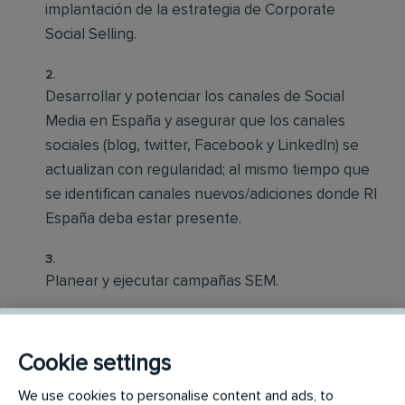
implantación de la estrategia de Corporate
Social Selling.
Desarrollar y potenciar los canales de Social
Media en España y asegurar que los canales
sociales (blog, twitter, Facebook y LinkedIn) se
actualizan con regularidad; al mismo tiempo que
se identifican canales nuevos/adiciones donde RI
España deba estar presente.
Planear y ejecutar campañas SEM.
Ejecutar, testear, recolectar y analizar datos que
Cookie settings
permitan obtener el máximo ROI en las
campañas de anuncios de pago.
We use cookies to personalise content and ads, to