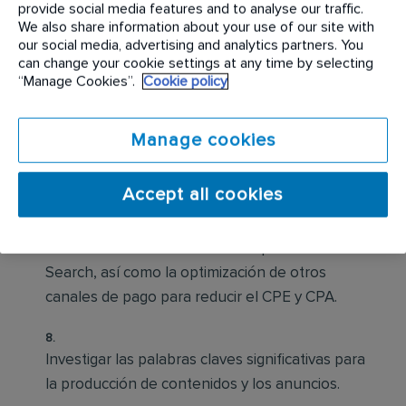
provide social media features and to analyse our traffic.
We also share information about your use of our site with
our social media, advertising and analytics partners. You
Realizar el seguimiento y análisis de la analítica
can change your cookie settings at any time by selecting
del sitio y cómo se vincula con el SEM.
“Manage Cookies”.
Cookie policy
Asegurarse de que las acciones de publicidad y
Manage cookies
marketing online estén bien planificadas y
ofrezcan resultados satisfactorios.
Accept all cookies
Monitorizar diariamente las campañas de Paid
Search, así como la optimización de otros
canales de pago para reducir el CPE y CPA.
Investigar las palabras claves significativas para
la producción de contenidos y los anuncios.