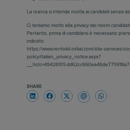
La ricerca si intende rivolta ai candidati senza 
Ci teniamo molto alla privacy dei nostri candidati
Pertanto, prima di candidarsi è necessario prende
indicato:
https://www.rentokil-initial.com/site-services/co
policy/italian_privacy_notice.aspx?
__hstc=49426105.dd62cc660ea46de775918a7
SHARE