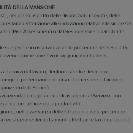
ILITÀ’ DELLA MANSIONE
isti , nel pieno rispetto delle disposizioni ricevute, delle
 prestando attenzione alle indicazioni relative alla sicurezza
ischio (Risk Assessment) o dal Responsabile o dal Cliente
.
 le sue parti e in osservanza delle procedure della Società,
uati e avendo come obiettivo il raggiungimento della
tecnica del lavoro, degli infestanti e della loro
itoraggio, partecipando ai corsi di formazione ed ad ogni
anizzati dalla Società.
ezzi aziendali e degli strumenti assegnati al Servizio, con
ezza, decoro, efficienza e produttività.
i giorno, nell’osservanza delle istruzioni e delle procedure
 la registrazione dei trattamenti effettuati e la compilazione