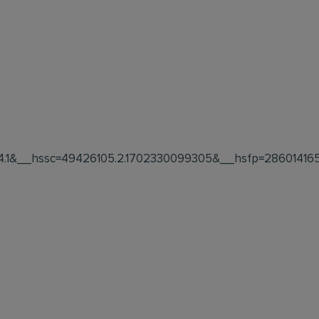
.1&__hssc=49426105.2.1702330099305&__hsfp=28601416