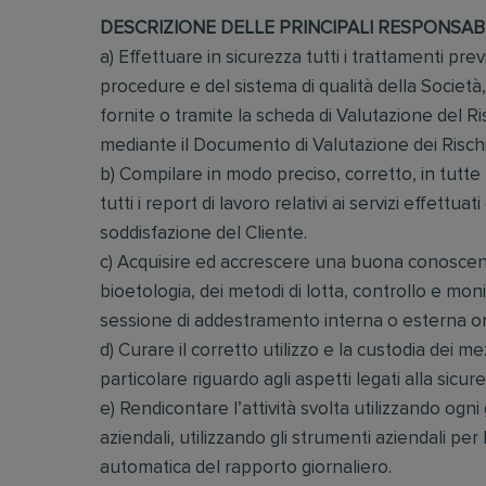
DESCRIZIONE DELLE PRINCIPALI RESPONSAB
a) Effettuare in sicurezza tutti i trattamenti prev
procedure e del sistema di qualità della Società,
fornite o tramite la scheda di Valutazione del R
mediante il Documento di Valutazione dei Rischi
b) Compilare in modo preciso, corretto, in tutte
tutti i report di lavoro relativi ai servizi effett
soddisfazione del Cliente.
c) Acquisire ed accrescere una buona conoscenza 
bioetologia, dei metodi di lotta, controllo e mon
sessione di addestramento interna o esterna org
d) Curare il corretto utilizzo e la custodia dei m
particolare riguardo agli aspetti legati alla sicur
e) Rendicontare l’attività svolta utilizzando ogn
aziendali, utilizzando gli strumenti aziendali per
automatica del rapporto giornaliero.