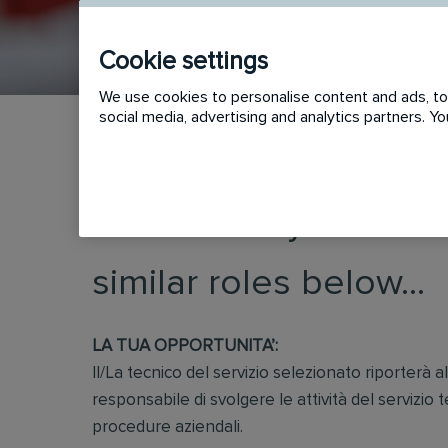
Cookie settings
We use cookies to personalise content and ads, to 
social media, advertising and analytics partners. 
This vacancy has now
similar roles below...
LA TUA OPPORTUNITA’:
Il/La tecnico del servizio selezionato riporterà a
responsabile di svolgere le attività del servizio 
procedure aziendali.