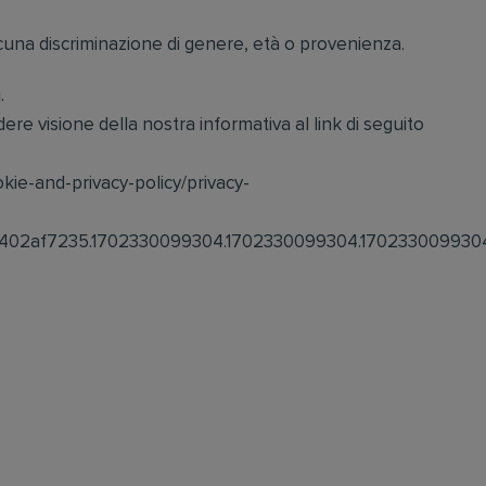
alcuna discriminazione di genere, età o provenienza.
.
re visione della nostra informativa al link di seguito
okie-and-privacy-policy/privacy-
402af7235.1702330099304.1702330099304.1702330099304