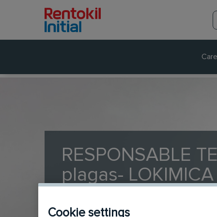
Care
RESPONSABLE TEC
plagas- LOKIMICA
Operations / Technical Services
Full-ti
Cookie settings