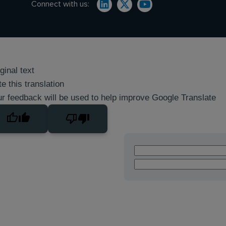
Connect with us:
ginal text
e this translation
r feedback will be used to help improve Google Translate