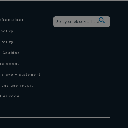
nformation
 policy
Policy
 Cookies
statement
 slavery statement
 pay gap report
lier code