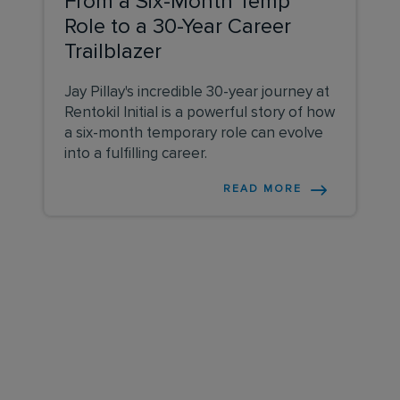
From a Six-Month Temp
Role to a 30-Year Career
Trailblazer
Jay Pillay's incredible 30-year journey at
Rentokil Initial is a powerful story of how
a six-month temporary role can evolve
into a fulfilling career.
READ MORE