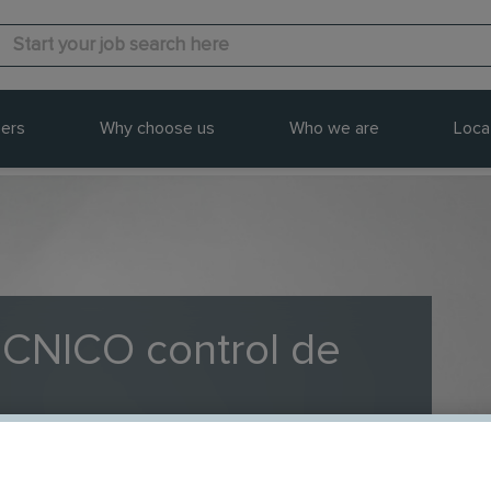
ers
Why choose us
Who we are
Loca
NICO control de
me
MD, Madrid