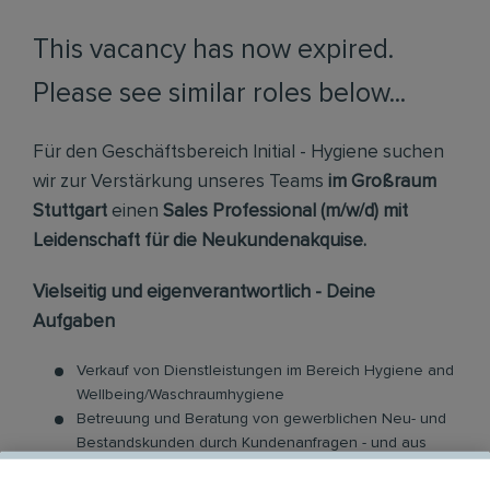
This vacancy has now expired.
Please see similar roles below...
Für den Geschäftsbereich Initial - Hygiene suchen
wir zur Verstärkung unseres Teams
im Großraum
Stuttgart
einen
Sales Professional (m/w/d) mit
Leidenschaft für die Neukundenakquise.
Vielseitig und eigenverantwortlich - Deine
Aufgaben
Verkauf von Dienstleistungen im Bereich Hygiene and
Wellbeing/Waschraumhygiene
Betreuung und Beratung von gewerblichen Neu- und
Bestandskunden durch Kundenanfragen - und aus
eigener Akquise bzw. Netzwerk aus Anfragen