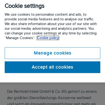
Proaktive Neukundengewinnung sowie Aufbau
Cookie settings
langfristiger Kundenbeziehungen durch
lösungsorientierte Verkaufsberatungen
We use cookies to personalise content and ads, to
Erstellung von individuellen Dienstleistungskonzepten
provide social media features and to analyse our traffic.
zur Hygiene im Waschraum und darüber hinaus
We also share information about your use of our site with
Dienstleistungspräsentation und -verkauf in
our social media, advertising and analytics partners. You
Verbindung mit Produktinnovationen bei Kunden
can change your cookie settings at any time by selecting
unterschiedlichster Geschäftsbereiche
“Manage Cookies”.
Cookie policy
Eigenständige Terminplanung und Pflege eines
klassischen vertrieblichen Berichtswesens inkl.
Reklamationsbearbeitung
Manage cookies
Accept all cookies
Unternehmensbeschreibung
Die Rentokil Initial GmbH & Co. KG gehört zu einem
der größten Dienstleistungs-Konzerne weltweit
und setzt als Innovationsmarktführer seit mehr als