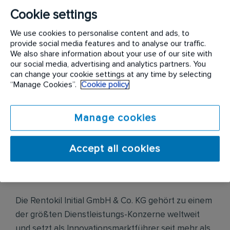
Proaktive Neukundengewinnung sowie Aufbau
langfristiger Kundenbeziehungen durch
Cookie settings
lösungsorientierte Verkaufsberatungen
We use cookies to personalise content and ads, to
Erstellung von individuellen Dienstleistungskonzepten
provide social media features and to analyse our traffic.
zur Hygiene im Waschraum und darüber hinaus
We also share information about your use of our site with
Dienstleistungspräsentation und -verkauf in
our social media, advertising and analytics partners. You
Verbindung mit Produktinnovationen bei Kunden
can change your cookie settings at any time by selecting
unterschiedlichster Geschäftsbereiche
“Manage Cookies”.
Cookie policy
Eigenständige Terminplanung und Pflege eines
klassischen vertrieblichen Berichtswesens inkl.
Reklamationsbearbeitung
Manage cookies
Accept all cookies
Unternehmensbeschreibung
Die Rentokil Initial GmbH & Co. KG gehört zu einem
der größten Dienstleistungs-Konzerne weltweit
und setzt als Innovationsmarktführer seit mehr als