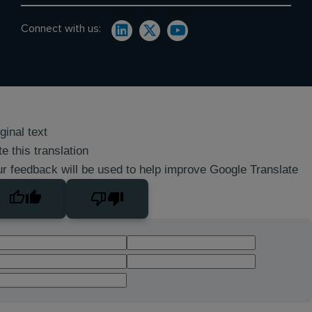
Connect with us:
ginal text
e this translation
r feedback will be used to help improve Google Translate