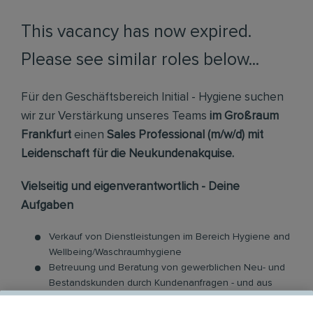
This vacancy has now expired.
Please see similar roles below...
Für den Geschäftsbereich Initial - Hygiene suchen
wir zur Verstärkung unseres Teams
im Großraum
Frankfurt
einen
Sales Professional (m/w/d) mit
Leidenschaft für die Neukundenakquise.
Vielseitig und eigenverantwortlich - Deine
Aufgaben
Verkauf von Dienstleistungen im Bereich Hygiene and
Wellbeing/Waschraumhygiene
Betreuung und Beratung von gewerblichen Neu- und
Bestandskunden durch Kundenanfragen - und aus
eigener Akquise bzw. Netzwerk aus Anfragen