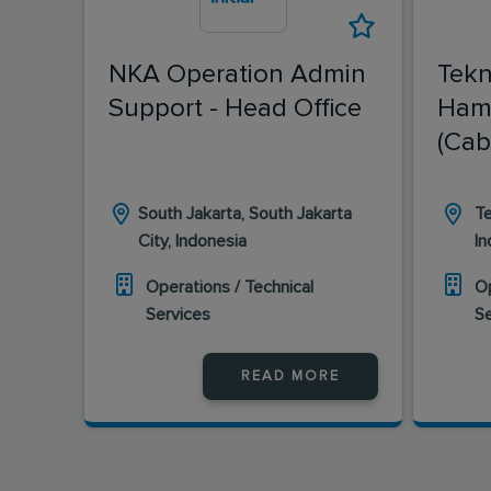
NKA Operation Admin
Tekn
Support - Head Office
Hama
(Ca
South Jakarta, South Jakarta
Te
City, Indonesia
In
Operations / Technical
Op
Services
S
READ MORE