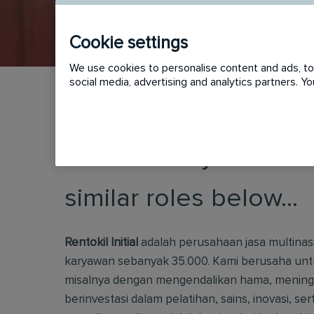
Cookie settings
We use cookies to personalise content and ads, to 
social media, advertising and analytics partners. 
This vacancy has now
similar roles below...
Rentokil Initial
adalah perusahaan jasa multinasi
karyawan sebanyak 35.000. Kami berusaha unt
misalnya dengan mengendalikan hama, meningka
berinvestasi dalam pelatihan, sains, inovasi, s