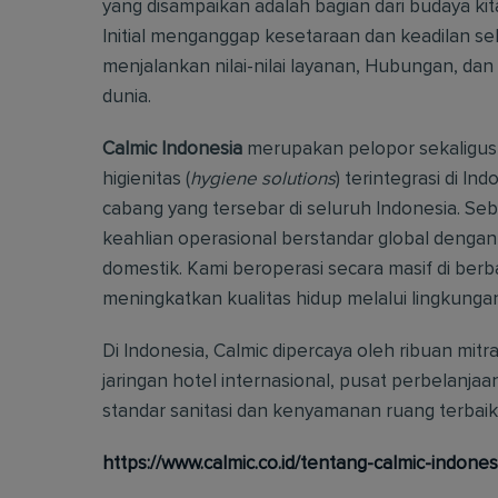
yang disampaikan adalah bagian dari budaya k
Initial menganggap kesetaraan dan keadilan s
menjalankan nilai-nilai layanan, Hubungan, dan K
dunia.
Calmic Indonesia
merupakan pelopor sekaligus 
higienitas (
hygiene solutions
) terintegrasi di In
cabang yang tersebar di seluruh Indonesia. Seb
keahlian operasional berstandar global den
domestik. Kami beroperasi secara masif di ber
meningkatkan kualitas hidup melalui lingkunga
Di Indonesia, Calmic dipercaya oleh ribuan mitr
jaringan hotel internasional, pusat perbelanjaa
standar sanitasi dan kenyamanan ruang terbaik
https://www.calmic.co.id/tentang-calmic-indones