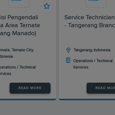
isi Pengendali
Service Technician
 Area Ternate
- Tangerang Bran
bang Manado)
rnate, Ternate City,
Tangerang, Indonesia
donesia
Operations / Technical
erations / Technical
Services
ervices
READ MORE
READ MO