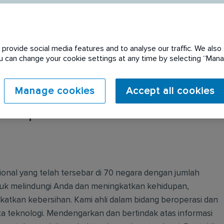
provide social media features and to analyse our traffic. We also 
You can change your cookie settings at any time by selecting “Ma
Manage cookies
Accept all cookies
 expired. Please see
onal yang telah tersebar di 70 negara dengan jumlah
uk melindungi Anda dan meningkatkan kehidupan,
tkan kebersihan. Kami ahli dalam bidang beroperasi dan
erta teknologi. Mendengarkan dan bertindak atas informasi