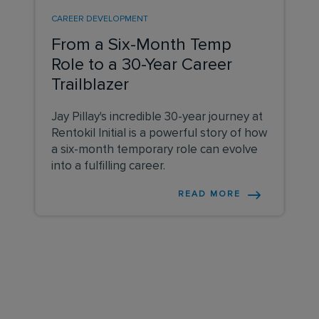
CAREER DEVELOPMENT
From a Six-Month Temp
Role to a 30-Year Career
Trailblazer
Jay Pillay's incredible 30-year journey at
Rentokil Initial is a powerful story of how
a six-month temporary role can evolve
into a fulfilling career.
READ MORE