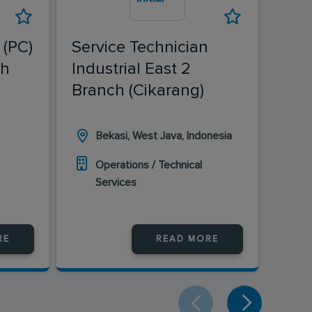
 (PC)
Service Technician
Serv
ch
Industrial East 2
Pest
Branch (Cikarang)
(Ba
Bekasi, West Java, Indonesia
Ba
In
Operations / Technical
Services
O
S
RE
READ MORE