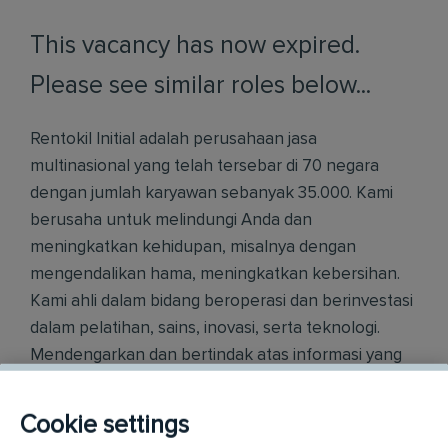
This vacancy has now expired.
Please see similar roles below...
Rentokil Initial adalah perusahaan jasa
multinasional yang telah tersebar di 70 negara
dengan jumlah karyawan sebanyak 35.000. Kami
berusaha untuk melindungi Anda dan
meningkatkan kehidupan, misalnya dengan
mengendalikan hama, meningkatkan kebersihan.
Kami ahli dalam bidang beroperasi dan berinvestasi
dalam pelatihan, sains, inovasi, serta teknologi.
Mendengarkan dan bertindak atas informasi yang
disampaikan adalah bagian dari budaya kita untuk
mendukung kolega dan pelanggan kami. Rentokil
Cookie settings
Initial menganggap kesetaraan dan keadilan