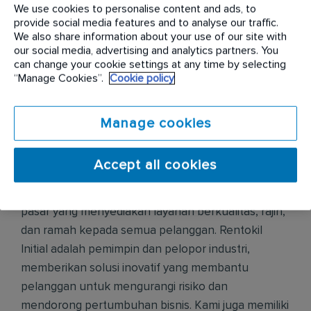
We use cookies to personalise content and ads, to
sebagai hak fundamental dari semua rekannya.
provide social media features and to analyse our traffic.
Kami menjalankan nilai-nilai layanan, Hubungan,
We also share information about your use of our site with
dan Kerja Tim yang diidentifikasi oleh kolega kami di
our social media, advertising and analytics partners. You
can change your cookie settings at any time by selecting
seluruh dunia.
“Manage Cookies”.
Cookie policy
Rentokil Pest Control adalah perusahaan
pengendalian hama komersial terkemuka di dunia,
Manage cookies
yang beroperasi di 70 negara dan berada di
peringkat 3 teratas di 65 negara tersebut. Berada di
Accept all cookies
peringkat 3 teratas di 38 dari 44 negara tempat
kami beroperasi, Initial Hygiene adalah pemimpin
pasar yang menyediakan layanan berkualitas, rajin,
dan ramah kepada semua pelanggan. Rentokil
Initial adalah pemimpin dan pelopor industri,
memberikan solusi inovatif yang membantu
pelanggan untuk mengurangi risiko dan
mendorong pertumbuhan bisnis. Kami juga memiliki