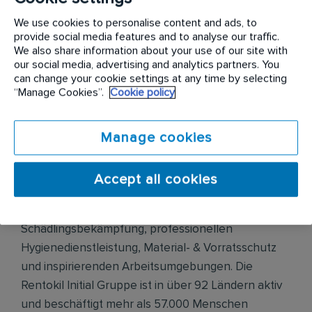
empfiehlst Maßnahmen zur Schädlingsprävention und
-bekämpfung
We use cookies to personalise content and ads, to
Die Auftragsdokumentation erfolgt digital
provide social media features and to analyse our traffic.
We also share information about your use of our site with
our social media, advertising and analytics partners. You
can change your cookie settings at any time by selecting
“Manage Cookies”.
Cookie policy
Unternehmensbeschreibung
Manage cookies
Die Rentokil Initial GmbH & Co. KG gehört zu einem
der größten Dienstleistungs-Konzerne weltweit
Accept all cookies
und setzt als Innovationsmarktführer seit mehr als
100 Jahren weltweit Maßstäbe im Bereich der
Schädlingsbekämpfung, professionellen
Hygienedienstleistung, Material- & Vorratsschutz
und inspirierenden Arbeitsumgebungen. Die
Rentokil Initial Gruppe ist in über 92 Ländern aktiv
und beschäftigt mehr als 57.000 Menschen