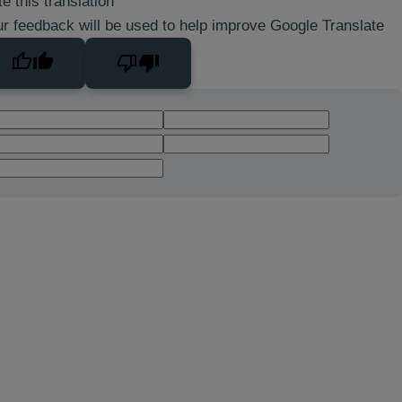
e this translation
r feedback will be used to help improve Google Translate