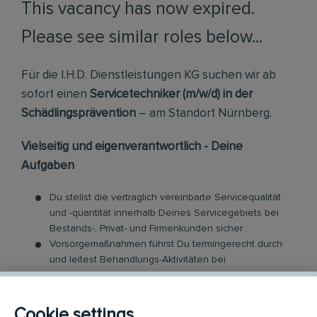
This vacancy has now expired.
Please see similar roles below...
Für die I.H.D. Dienstleistungen KG suchen wir ab
sofort einen
Servicetechniker (m/w/d) in der
Schädlingsprävention
– am Standort Nürnberg.
Vielseitig und eigenverantwortlich - Deine
Aufgaben
Du stellst die vertraglich vereinbarte Servicequalität
und -quantität innerhalb Deines Servicegebiets bei
Bestands-, Privat- und Firmenkunden sicher
Vorsorgemaßnahmen führst Du termingerecht durch
und leitest Behandlungs-Aktivitäten bei
Schädlingsbefall ein
Teamintern unterstützt Du Kollegen servicetechnisch
Du berätst Kunden zur Gefahrenabwehr und
Cookie settings