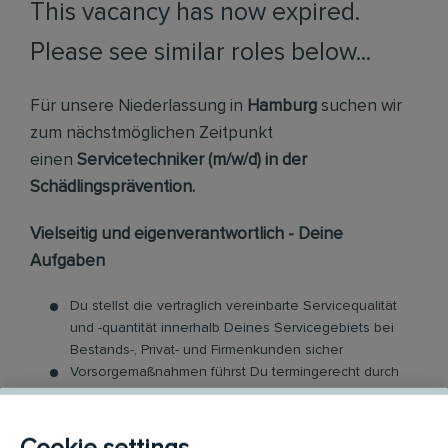
This vacancy has now expired.
Please see similar roles below...
Für unsere Niederlassung in
Hamburg
suchen wir
zum nächstmöglichen Zeitpunkt
einen
Servicetechniker (m/w/d) in der
Schädlingsprävention.
Vielseitig und eigenverantwortlich - Deine
Aufgaben
Du stellst die vertraglich vereinbarte Servicequalität
und -quantität innerhalb Deines Servicegebiets bei
Bestands-, Privat- und Firmenkunden sicher
Vorsorgemaßnahmen führst Du termingerecht durch
und leitest Behandlungs-Aktivitäten bei
Schädlingsbefall ein
Teamintern unterstützt Du Kollegen servicetechnisch