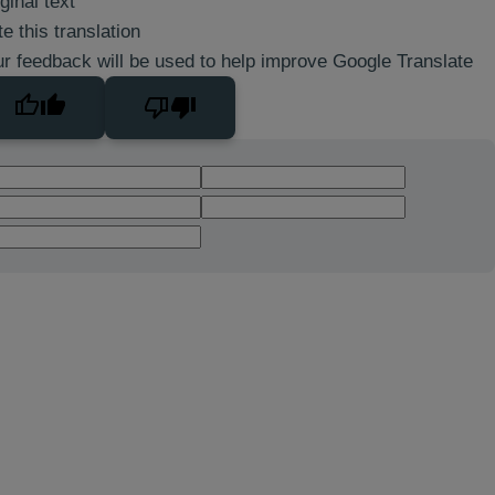
ginal text
e this translation
r feedback will be used to help improve Google Translate