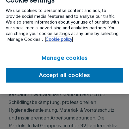
Cookie settings
Du berätst Kunden zur Gefahrenabwehr und
empfiehlst Maßnahmen zur Schädlingsprävention und
We use cookies to personalise content and ads, to
provide social media features and to analyse our traffic.
-bekämpfung
We also share information about your use of our site with
Die Auftragsdokumentation erfolgt digital
our social media, advertising and analytics partners. You
can change your cookie settings at any time by selecting
“Manage Cookies”.
Cookie policy
Unternehmensbeschreibung
Manage cookies
Die Rentokil Initial GmbH & Co. KG gehört zu einem
Accept all cookies
der größten Dienstleistungs-Konzerne weltweit
und setzt als Innovationsmarktführer seit mehr als
100 Jahren weltweit Maßstäbe im Bereich der
Schädlingsbekämpfung, professionellen
Hygienedienstleistung, Material- & Vorratsschutz
und inspirierenden Arbeitsumgebungen. Die
Rentokil Initial Gruppe ist in über 92 Ländern aktiv