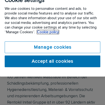
Cookie settings
Du berätst Kunden zur Gefahrenabwehr und
empfiehlst Maßnahmen zur Schädlingsprävention und
We use cookies to personalise content and ads, to
provide social media features and to analyse our traffic.
-bekämpfung
We also share information about your use of our site with
Die Auftragsdokumentation erfolgt digital
our social media, advertising and analytics partners. You
can change your cookie settings at any time by selecting
“Manage Cookies”.
Cookie policy
Unternehmensbeschreibung
Manage cookies
Die Rentokil Initial GmbH & Co. KG gehört zu einem
Accept all cookies
der größten Dienstleistungs-Konzerne weltweit
und setzt als Innovationsmarktführer seit mehr als
100 Jahren weltweit Maßstäbe im Bereich der
Schädlingsbekämpfung, professionellen
Hygienedienstleistung, Material- & Vorratsschutz
und inspirierenden Arbeitsumgebungen. Die
Rentokil Initial Gruppe ist in über 92 Ländern aktiv