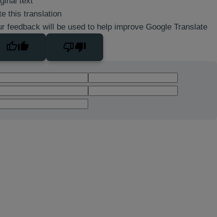
ginal text
e this translation
r feedback will be used to help improve Google Translate