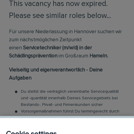
This vacancy has now expired.
Please see similar roles below...
Für unsere Niederlassung in Hannover suchen wir
zum nächstmöglichen Zeitpunkt
einen
Servicetechniker (m/w/d) in der
Schädlingsprävention
im Großraum
Hameln.
Vielseitig und eigenverantwortlich - Deine
Aufgaben
Du stellst die vertraglich vereinbarte Servicequalität
und -quantität innerhalb Deines Servicegebiets bei
Bestands-, Privat- und Firmenkunden sicher
Vorsorgemaßnahmen führst Du termingerecht durch
und leitest Behandlungs-Aktivitäten bei
Schädlingsbefall ein
Teamintern unterstützt Du Kollegen servicetechnisch