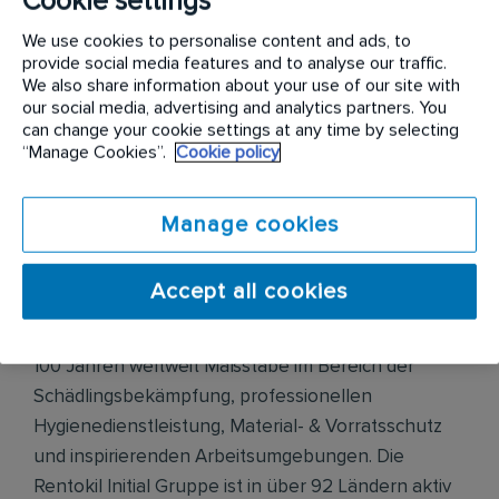
Cookie settings
Du berätst Kunden zur Gefahrenabwehr und
empfiehlst Maßnahmen zur Schädlingsprävention und
We use cookies to personalise content and ads, to
provide social media features and to analyse our traffic.
-bekämpfung
We also share information about your use of our site with
Die Auftragsdokumentation erfolgt digital
our social media, advertising and analytics partners. You
can change your cookie settings at any time by selecting
“Manage Cookies”.
Cookie policy
Unternehmensbeschreibung
Manage cookies
Die Rentokil Initial GmbH & Co. KG gehört zu einem
Accept all cookies
der größten Dienstleistungs-Konzerne weltweit
und setzt als Innovationsmarktführer seit mehr als
100 Jahren weltweit Maßstäbe im Bereich der
Schädlingsbekämpfung, professionellen
Hygienedienstleistung, Material- & Vorratsschutz
und inspirierenden Arbeitsumgebungen. Die
Rentokil Initial Gruppe ist in über 92 Ländern aktiv