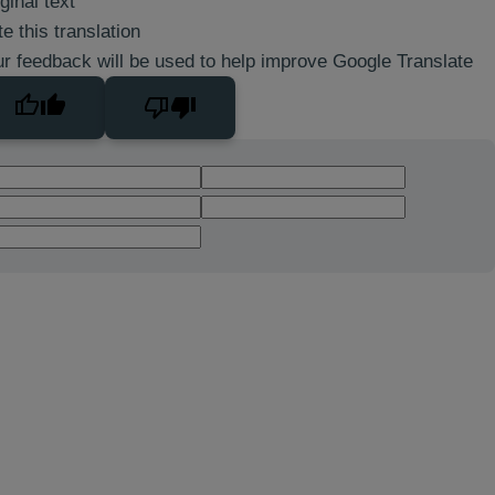
ginal text
e this translation
r feedback will be used to help improve Google Translate