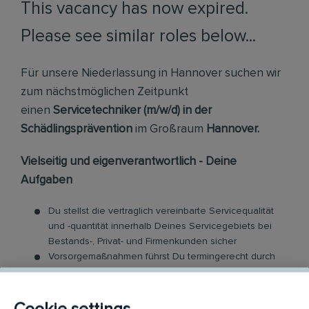
This vacancy has now expired.
Please see similar roles below...
Für unsere Niederlassung in Hannover suchen wir
zum nächstmöglichen Zeitpunkt
einen
Servicetechniker (m/w/d) in der
Schädlingsprävention
im Großraum
Hannover.
Vielseitig und eigenverantwortlich - Deine
Aufgaben
Du stellst die vertraglich vereinbarte Servicequalität
und -quantität innerhalb Deines Servicegebiets bei
Bestands-, Privat- und Firmenkunden sicher
Vorsorgemaßnahmen führst Du termingerecht durch
und leitest Behandlungs-Aktivitäten bei
Schädlingsbefall ein
Teamintern unterstützt Du Kollegen servicetechnisch