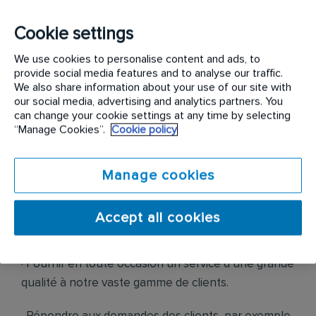
courtoisie et professionnalisme.
Cookie settings
Responsabilités
We use cookies to personalise content and ads, to
provide social media features and to analyse our traffic.
Les obligations et les responsabilités du technicien
We also share information about your use of our site with
our social media, advertising and analytics partners. You
ou de la technicienne en gestion parasitaire, sous
can change your cookie settings at any time by selecting
la supervision du directeur ou de la directrice de
“Manage Cookies”.
Cookie policy
service, sont les suivantes, sans toutefois s’y limiter
:
Manage cookies
· Suivre l’horaire de manière à fournir les services
de gestion parasitaire en temps voulu et de façon
Accept all cookies
uniforme.
· Fournir en toute occasion un service d’une grande
qualité à notre vaste gamme de clients.