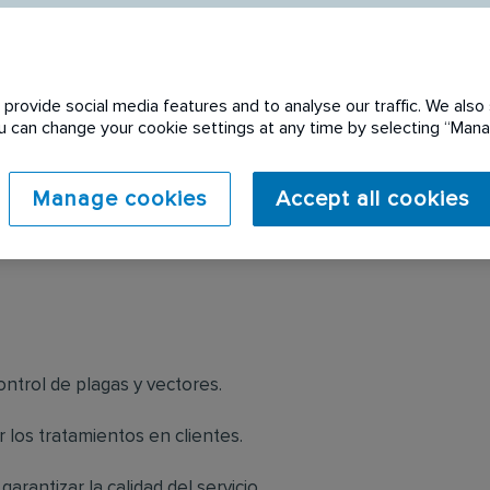
provide social media features and to analyse our traffic. We also 
You can change your cookie settings at any time by selecting “Ma
 expired. Please see
Manage cookies
Accept all cookies
ontrol de plagas y vectores.
r los tratamientos en clientes.
arantizar la calidad del servicio.