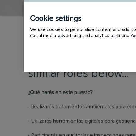
Cookie settings
We use cookies to personalise content and ads, to 
social media, advertising and analytics partners. 
This vacancy has now
similar roles below...
¿Qué harás en este puesto?
- Realizarás tratamientos ambientales para el c
- Utilizarás herramientas digitales para gestiona
- Participarás en auditorías e inspecciones para g