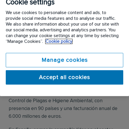
Cookie settings
Ofrecemos contrato indefinido, salario
We use cookies to personalise content and ads, to
competitivo+ incentivos por objetivos + tarjeta
provide social media features and to analyse our traffic.
comidas + tarjeta gasolina + furgoneta de empresa,
We also share information about your use of our site with
seguro médico y plan de carrera.
our social media, advertising and analytics partners. You
can change your cookie settings at any time by selecting
“Manage Cookies”.
Cookie policy
Manage cookies
Descripción de la empresa
Accept all cookies
Rentokil Initial es líder mundial en servicios de
Control de Plagas e Higiene Ambiental, con
presencia en 90 países y una facturación anual de
6.000 millones de euros.