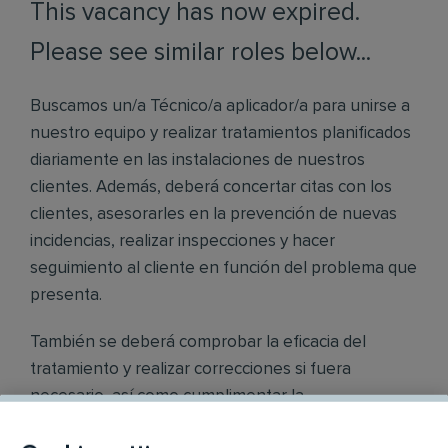
This vacancy has now expired.
Please see similar roles below...
Buscamos un/a Técnico/a aplicador/a para unirse a
nuestro equipo y realizar tratamientos planificados
diariamente en las instalaciones de nuestros
clientes. Además, deberá concertar citas con los
clientes, asesorarles en la prevención de nuevas
incidencias, realizar inspecciones y hacer
seguimiento al cliente en función del problema que
presenta.
También se deberá comprobar la eficacia del
tratamiento y realizar correcciones si fuera
necesario, así como cumplimentar la
documentación necesaria.