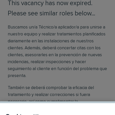
This vacancy has now expired.
Please see similar roles below...
Buscamos un/a Técnico/a aplicador/a para unirse a
nuestro equipo y realizar tratamientos planificados
diariamente en las instalaciones de nuestros
clientes. Además, deberá concertar citas con los
clientes, asesorarles en la prevención de nuevas
incidencias, realizar inspecciones y hacer
seguimiento al cliente en función del problema que
presenta.
También se deberá comprobar la eficacia del
tratamiento y realizar correcciones si fuera
necesario, así como cumplimentar la
documentación necesaria.