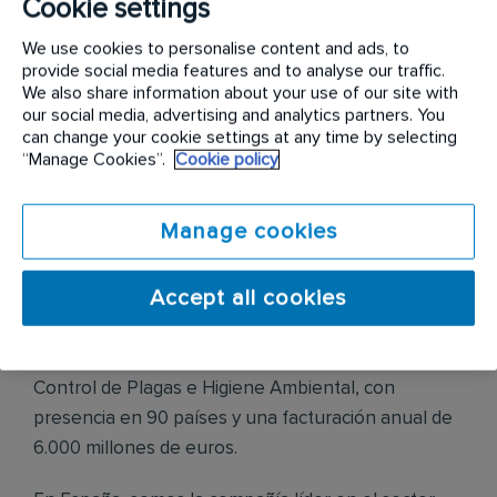
Cookie settings
Ofrecemos contrato indefinido, salario
We use cookies to personalise content and ads, to
competitivo+ incentivos por objetivos + tarjeta
provide social media features and to analyse our traffic.
comidas + tarjeta gasolina + furgoneta de empresa,
We also share information about your use of our site with
seguro médico y plan de carrera.
our social media, advertising and analytics partners. You
can change your cookie settings at any time by selecting
“Manage Cookies”.
Cookie policy
Manage cookies
Descripción de la empresa
Accept all cookies
Rentokil Initial es líder mundial en servicios de
Control de Plagas e Higiene Ambiental, con
presencia en 90 países y una facturación anual de
6.000 millones de euros.