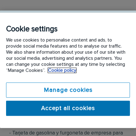
En Rentokil te ofrecemos:
Cookie settings
- Salario competitivo + incentivos mensuales
(¡puedes ganar en promedio 1.500 € extra al año!).
We use cookies to personalise content and ads, to
provide social media features and to analyse our traffic.
- Plan de carrera: Con formación continua y
We also share information about your use of our site with
our social media, advertising and analytics partners. You
certificaciones.
can change your cookie settings at any time by selecting
“Manage Cookies”.
Cookie policy
- Horarios flexibles para mejorar tu conciliación.
- Formación permanente para seguir creciendo en
Manage cookies
tu carrera.
Accept all cookies
- Tarjeta de comida para que disfrutes de tus
pausas.
- Tarjeta de gasolina y furgoneta de empresa para