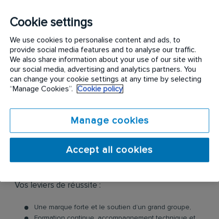
Vous impliquer dans le management, le recrutement
Cookie settings
et la montée en compétences de vos équipes
commerciales.
We use cookies to personalise content and ads, to
Assurer la mise en œuvre du plan de développement
provide social media features and to analyse our traffic.
et le suivi client auprès de votre équipe.
We also share information about your use of our site with
Gérer les actions commerciales avec les fonction
our social media, advertising and analytics partners. You
techniques et supports : augmentations, résiliations et
can change your cookie settings at any time by selecting
litiges,
“Manage Cookies”.
Cookie policy
Organiser vos réunions commerciales régionales,
nationales et transversales avec le service technique,
Manage cookies
Assurer une communication fluide externe et interne
avec les clients, la direction d'agence et les fonctions
supports,
Accept all cookies
Analyser les résultats des ventes de votre périmètre,
le marché et assurer la veille concurrentielle.
Vos leviers de réussite :
Une marque forte et le soutien d’un grand groupe,
Formation continue, accompagnement technique et