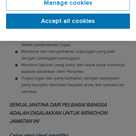
Manage cookies
Melakukan servis kawalan makhluk perosak seperti
semburan, pewasapan, dan pemasangan perangkap
untuk menghapus dan mengawal pembiakan lipas,
Accept all cookies
semut, anai-anai, nyamuk, tikus, lalat, kekaltu, dan
haiwan-haiwan perosak yang lain.
Memberi sokongan kepada Penyelia dan pasukan
dalam pelaksanaan tugas.
Membina dan mengekalkan hubungan yang baik
dengan pelanggan-pelanggan.
Memberi laporan yang betul dan tepat pada masanya
apabila diarahkan oleh Penyelia.
Tugas-tugas lain yang berkaitan dengan pekerjaan
yang mungkin diberikan kepada anda dari semasa ke
semasa.
SEMUA JANTINA DARI PELBAGAI BANGSA
ADALAH DIGALAKKAN UNTUK MEMOHON
JAWATAN INI
Calon yang ideal memiliki: