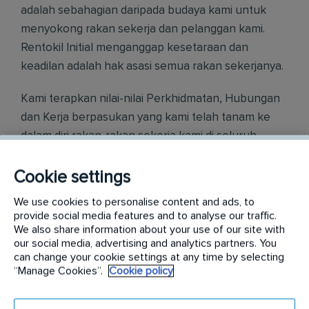
adalah sebahagian daripada budaya kami untuk
menyokong rakan sekerja dan pelanggan kami.
Rentokil Initial menganggap kesetaraan dan
keadilan adalah hak asasi semua rakan sekerjanya.
Kami terapkan nilai-nilai Perkhidmatan, Hubungan
dan Kerja berpasukan yang kami telah tanam ke
dalam diri rakan-rakan sekerja kami di seluruh
dunia.
Cookie settings
Ketahui dengan lebih lanjut di careers.rentokil-
We use cookies to personalise content and ads, to
initial.com
provide social media features and to analyse our traffic.
We also share information about your use of our site with
Requirements:
our social media, advertising and analytics partners. You
can change your cookie settings at any time by selecting
Dalam peranan ini, anda akan bertanggungjawab
“Manage Cookies”.
Cookie policy
untuk: