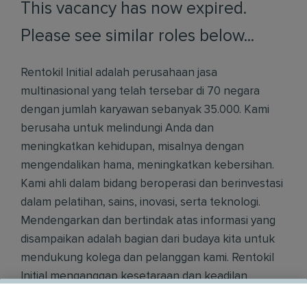
This vacancy has now expired.
Please see similar roles below...
Rentokil Initial adalah perusahaan jasa
multinasional yang telah tersebar di 70 negara
dengan jumlah karyawan sebanyak 35.000. Kami
berusaha untuk melindungi Anda dan
meningkatkan kehidupan, misalnya dengan
mengendalikan hama, meningkatkan kebersihan.
Kami ahli dalam bidang beroperasi dan berinvestasi
dalam pelatihan, sains, inovasi, serta teknologi.
Mendengarkan dan bertindak atas informasi yang
disampaikan adalah bagian dari budaya kita untuk
mendukung kolega dan pelanggan kami. Rentokil
Initial menganggap kesetaraan dan keadilan
sebagai hak fundamental dari semua rekannya.