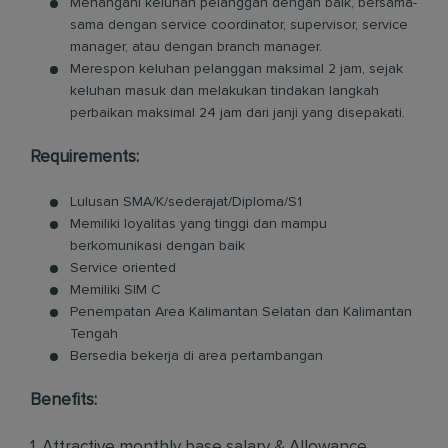
Menangani keluhan pelanggan dengan baik, bersama-
sama dengan service coordinator, supervisor, service
manager, atau dengan branch manager.
Merespon keluhan pelanggan maksimal 2 jam, sejak
keluhan masuk dan melakukan tindakan langkah
perbaikan maksimal 24 jam dari janji yang disepakati.
Requirements:
Lulusan SMA/K/sederajat/Diploma/S1
Memiliki loyalitas yang tinggi dan mampu
berkomunikasi dengan baik
Service oriented
Memiliki SIM C
Penempatan Area Kalimantan Selatan dan Kalimantan
Tengah
Bersedia bekerja di area pertambangan
Benefits:
1. Attractive monthly base salary & Allowance