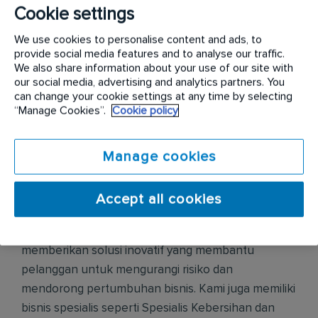
Kami menjalankan nilai-nilai layanan, Hubungan,
Cookie settings
dan Kerja Tim yang diidentifikasi oleh kolega kami di
We use cookies to personalise content and ads, to
seluruh dunia.
provide social media features and to analyse our traffic.
We also share information about your use of our site with
Rentokil Pest Control adalah perusahaan
our social media, advertising and analytics partners. You
can change your cookie settings at any time by selecting
pengendalian hama komersial terkemuka di dunia,
“Manage Cookies”.
Cookie policy
yang beroperasi di 70 negara dan berada di
peringkat 3 teratas di 65 negara tersebut. Berada di
peringkat 3 teratas di 38 dari 44 negara tempat
Manage cookies
kami beroperasi, Initial Hygiene adalah pemimpin
pasar yang menyediakan layanan berkualitas, rajin,
Accept all cookies
dan ramah kepada semua pelanggan. Rentokil
Initial adalah pemimpin dan pelopor industri,
memberikan solusi inovatif yang membantu
pelanggan untuk mengurangi risiko dan
mendorong pertumbuhan bisnis. Kami juga memiliki
bisnis spesialis seperti Spesialis Kebersihan dan